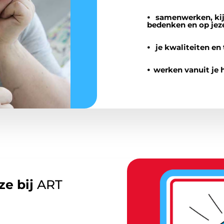
⦁
samenwerken, kij
bedenken en op jez
⦁
je kwaliteiten en
⦁
werken vanuit je h
ze bij
ART