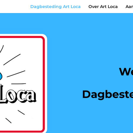
Dagbesteding Art Loca
Over Art Loca
Aan
We
Dagbest