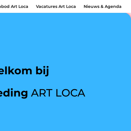
bod Art Loca
Vacatures Art Loca
Nieuws & Agenda
lkom bij
eding
ART LOCA