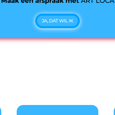
Maak een afspraak met
ART LOCA
JA, DAT WIL IK